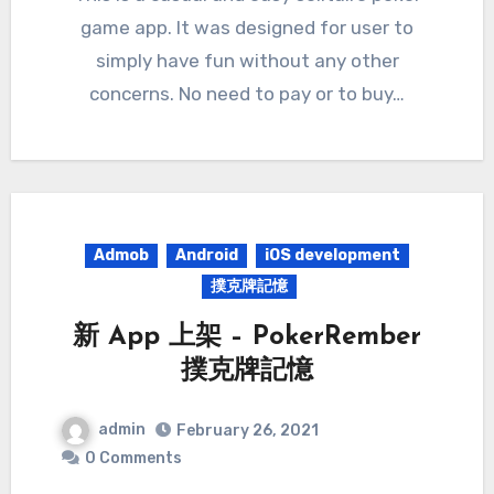
game app. It was designed for user to
simply have fun without any other
concerns. No need to pay or to buy…
Admob
Android
iOS development
撲克牌記憶
新 App 上架 – PokerRember
撲克牌記憶
admin
February 26, 2021
0 Comments