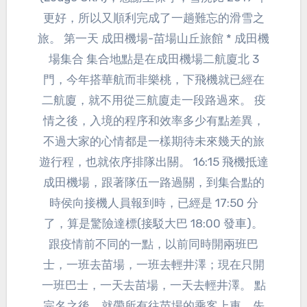
更好，所以又順利完成了一趟難忘的滑雪之
旅。 第一天 成田機場-苗場山丘旅館 * 成田機
場集合 集合地點是在成田機場二航廈北 3
門，今年搭華航而非樂桃，下飛機就已經在
二航廈，就不用從三航廈走一段路過來。 疫
情之後，入境的程序和效率多少有點差異，
不過大家的心情都是一樣期待未來幾天的旅
遊行程，也就依序排隊出關。 16:15 飛機抵達
成田機場，跟著隊伍一路過關，到集合點的
時侯向接機人員報到時，已經是 17:50 分
了，算是驚險達標(接駁大巴 18:00 發車)。
跟疫情前不同的一點，以前同時開兩班巴
士，一班去苗場，一班去輕井澤；現在只開
一班巴士，一天去苗場，一天去輕井澤。 點
完名之後，就帶所有往苗場的乘客上車，先