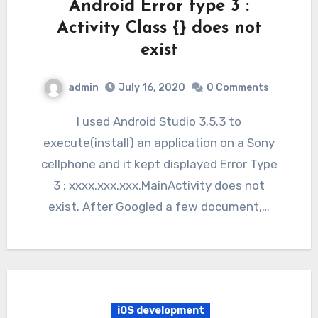
Android Error type 3 :
Activity Class {} does not
exist
admin
July 16, 2020
0 Comments
I used Android Studio 3.5.3 to
execute(install) an application on a Sony
cellphone and it kept displayed Error Type
3 : xxxx.xxx.xxx.MainActivity does not
exist. After Googled a few document,…
iOS development