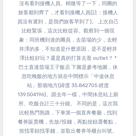
沒有看到接機人員。稍微等了一下，同團的
旅客都到齊了，才看到接機人員(註：接機人
員沒有遲到，是我們旅客早到了)。 上次自己
比較緊張，這次比較從容。觀察到一個現
象：同班機到達的團員，去苗場的少，去輕
井澤的多，不知道是什麼原因，是不是輕井
澤比較好玩？還是真的打算去逛 outlet？ *
巴士直達苗場王子飯店 下圖是參考地圖，休
息吃晚飯的地方就在中間標示「中途休息
站」那個地方(緯度 35.842705 經度
139.504196)。跟去年一樣，中間休息站上廁
所、吃飯合計三十分鐘。 不同的是，這次我
比較熟門熟路，下車第一個直奔餐廳，找到
餐券販賣機，先放/投錢，再點按鈕選餐點，
按找零鈕找零錢，並取出餐券等櫃台叫號。