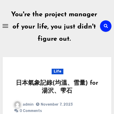
Skip
to
You're the project manager
content
of your life, you just didn't
figure out.
Life
日本氣象記錄(均溫、雪量) for
湯沢、雫石
admin
November 7, 2023
0 Comments