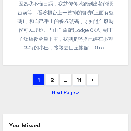
因為我不懂日語，我就傻傻地跑到出餐的櫃
台前等，看著櫃台上一整排的餐券(上面有號
碼)，和自己手上的餐券號碼，才知道什麼時
侯可以取餐。 * 山丘旅館(Lodge OKA) 到王
子飯店後全員下車，我則是轉搭已經在那裡
等待的小巴，接駁去山丘旅館。 Oka…
Posts
1
2
…
11
pagination
Next Page »
You Missed