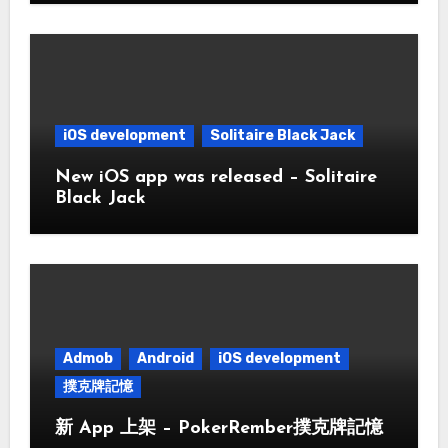
iOS development
Solitaire Black Jack
New iOS app was released – Solitaire
Black Jack
Admob
Android
iOS development
撲克牌記憶
新 App 上架 – PokerRember撲克牌記憶