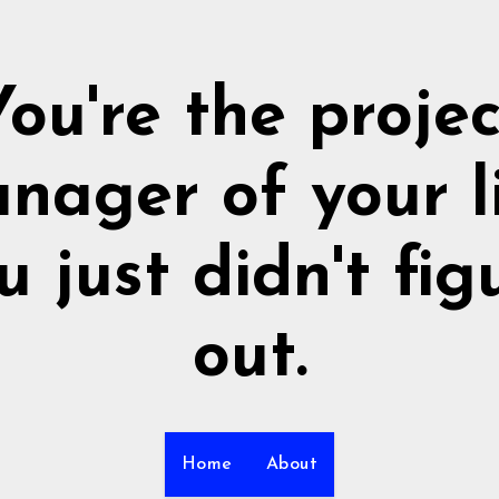
You're the projec
nager of your li
u just didn't fig
out.
Home
About