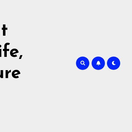
t
fe,
ure