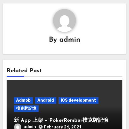
By
admin
Related Post
Admob
Android
iOS development
撲克牌記憶
新 App 上架 – PokerRember撲克牌記憶
admin
February 26, 2021