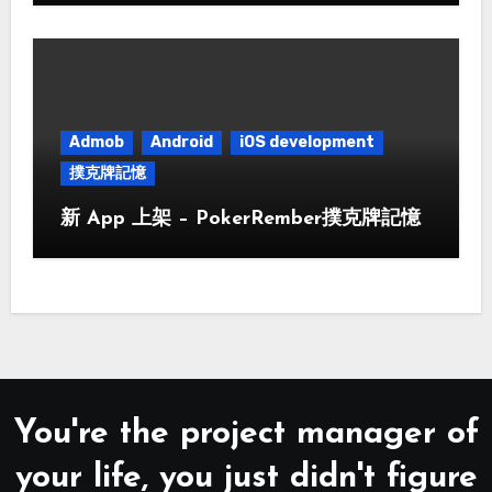
Admob
Android
iOS development
撲克牌記憶
新 App 上架 – PokerRember撲克牌記憶
You're the project manager of
your life, you just didn't figure