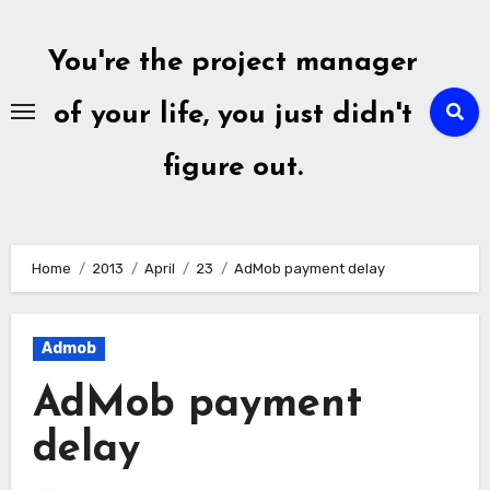
Skip
to
You're the project manager
content
of your life, you just didn't
figure out.
Home
2013
April
23
AdMob payment delay
Admob
AdMob payment
delay