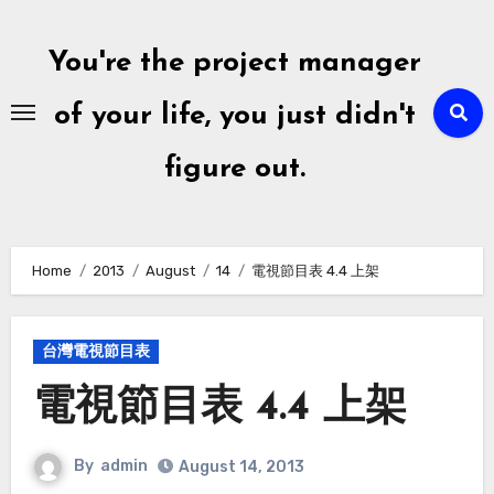
Skip
to
You're the project manager
content
of your life, you just didn't
figure out.
Home
2013
August
14
電視節目表 4.4 上架
台灣電視節目表
電視節目表 4.4 上架
By
admin
August 14, 2013