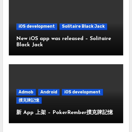
iOS development
Solitaire Black Jack
New iOS app was released – Solitaire
Black Jack
Admob
Android
iOS development
撲克牌記憶
新 App 上架 – PokerRember撲克牌記憶