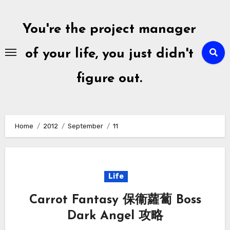
Skip
to
You're the project manager
content
of your life, you just didn't
figure out.
Home
2012
September
11
Life
Carrot Fantasy 保衞蘿蔔 Boss
Dark Angel 攻略