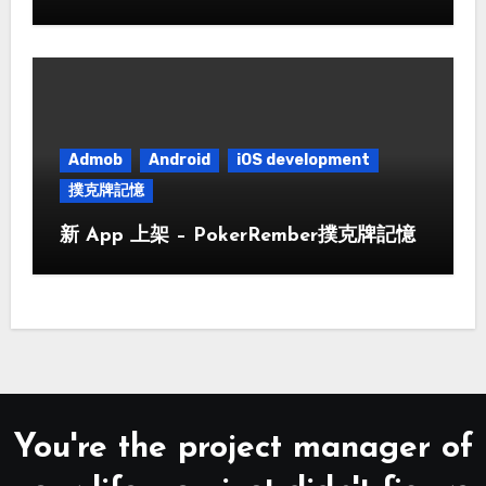
Admob
Android
iOS development
撲克牌記憶
新 App 上架 – PokerRember撲克牌記憶
You're the project manager of